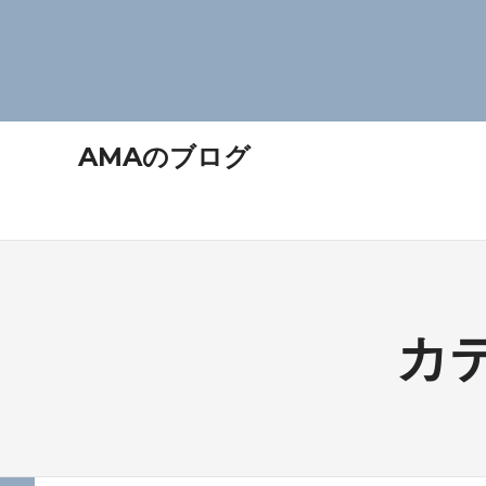
コ
AMAのブログ
ン
テ
IT
に
ン
関
ツ
す
へ
る
ス
情
キ
報
カ
ッ
を
プ
発
信
す
る
ブ